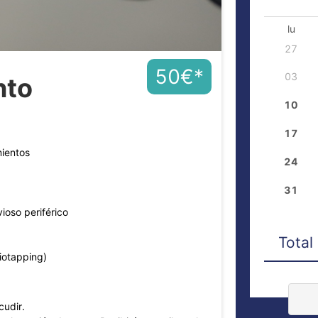
lu
27
50
€
*
03
nto
10
17
mientos
24
31
ioso periférico
Total
iotapping)
cudir.