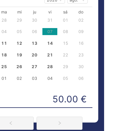
ma
mi
ju
vi
sá
do
28
29
30
31
01
02
04
05
06
07
08
09
11
12
13
14
15
16
18
19
20
21
22
23
25
26
27
28
29
30
01
02
03
04
05
06
50.00
€