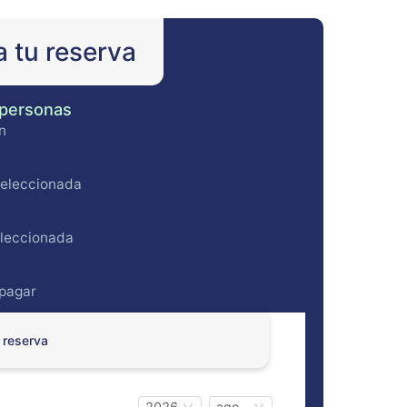
a tu reserva
 personas
n
seleccionada
eleccionada
 pagar
 reserva
2026
ago.